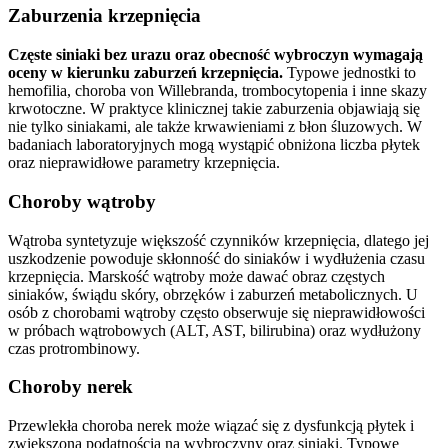
Zaburzenia krzepnięcia
Częste siniaki bez urazu oraz obecność wybroczyn wymagają
oceny w kierunku zaburzeń krzepnięcia.
Typowe jednostki to
hemofilia, choroba von Willebranda, trombocytopenia i inne skazy
krwotoczne. W praktyce klinicznej takie zaburzenia objawiają się
nie tylko siniakami, ale także krwawieniami z błon śluzowych. W
badaniach laboratoryjnych mogą wystąpić obniżona liczba płytek
oraz nieprawidłowe parametry krzepnięcia.
Choroby wątroby
Wątroba syntetyzuje większość czynników krzepnięcia, dlatego jej
uszkodzenie powoduje skłonność do siniaków i wydłużenia czasu
krzepnięcia. Marskość wątroby może dawać obraz częstych
siniaków, świądu skóry, obrzęków i zaburzeń metabolicznych. U
osób z chorobami wątroby często obserwuje się nieprawidłowości
w próbach wątrobowych (ALT, AST, bilirubina) oraz wydłużony
czas protrombinowy.
Choroby nerek
Przewlekła choroba nerek może wiązać się z dysfunkcją płytek i
zwiększoną podatnością na wybroczyny oraz siniaki. Typowe