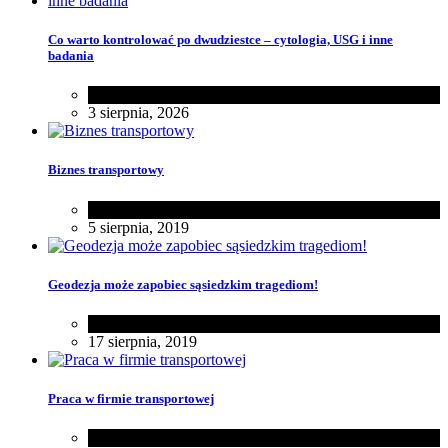
Co warto kontrolować po dwudziestce – cytologia, USG i inne
badania
Zdrowie
3 sierpnia, 2026
Biznes transportowy
Biznes
5 sierpnia, 2019
Geodezja może zapobiec sąsiedzkim tragediom!
Dom
17 sierpnia, 2019
Praca w firmie transportowej
Biznes