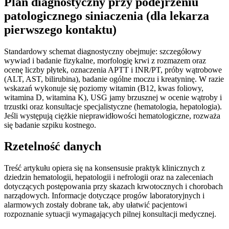
Plan diagnostyczny przy podejrzeniu
patologicznego siniaczenia (dla lekarza
pierwszego kontaktu)
Standardowy schemat diagnostyczny obejmuje: szczegółowy
wywiad i badanie fizykalne, morfologię krwi z rozmazem oraz
ocenę liczby płytek, oznaczenia APTT i INR/PT, próby wątrobowe
(ALT, AST, bilirubina), badanie ogólne moczu i kreatyninę. W razie
wskazań wykonuje się poziomy witamin (B12, kwas foliowy,
witamina D, witamina K), USG jamy brzusznej w ocenie wątroby i
trzustki oraz konsultacje specjalistyczne (hematologia, hepatologia).
Jeśli występują ciężkie nieprawidłowości hematologiczne, rozważa
się badanie szpiku kostnego.
Rzetelność danych
Treść artykułu opiera się na konsensusie praktyk klinicznych z
dziedzin hematologii, hepatologii i nefrologii oraz na zaleceniach
dotyczących postępowania przy skazach krwotocznych i chorobach
narządowych. Informacje dotyczące progów laboratoryjnych i
alarmowych zostały dobrane tak, aby ułatwić pacjentowi
rozpoznanie sytuacji wymagających pilnej konsultacji medycznej.