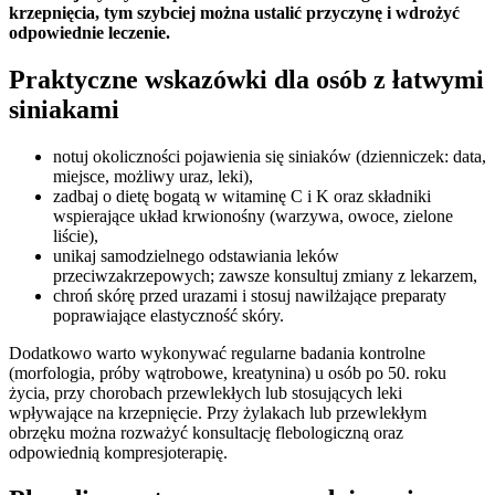
krzepnięcia, tym szybciej można ustalić przyczynę i wdrożyć
odpowiednie leczenie.
Praktyczne wskazówki dla osób z łatwymi
siniakami
notuj okoliczności pojawienia się siniaków (dzienniczek: data,
miejsce, możliwy uraz, leki),
zadbaj o dietę bogatą w witaminę C i K oraz składniki
wspierające układ krwionośny (warzywa, owoce, zielone
liście),
unikaj samodzielnego odstawiania leków
przeciwzakrzepowych; zawsze konsultuj zmiany z lekarzem,
chroń skórę przed urazami i stosuj nawilżające preparaty
poprawiające elastyczność skóry.
Dodatkowo warto wykonywać regularne badania kontrolne
(morfologia, próby wątrobowe, kreatynina) u osób po 50. roku
życia, przy chorobach przewlekłych lub stosujących leki
wpływające na krzepnięcie. Przy żylakach lub przewlekłym
obrzęku można rozważyć konsultację flebologiczną oraz
odpowiednią kompresjoterapię.