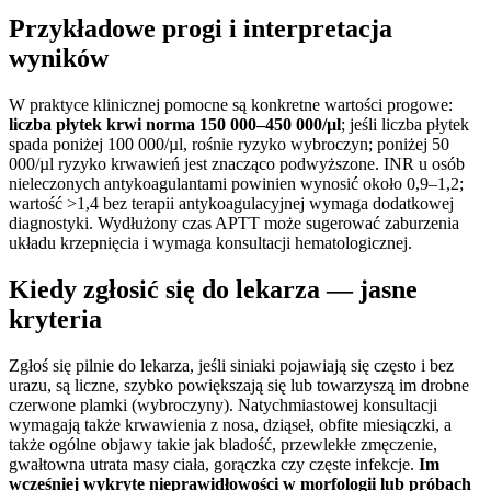
Przykładowe progi i interpretacja
wyników
W praktyce klinicznej pomocne są konkretne wartości progowe:
liczba płytek krwi norma 150 000–450 000/µl
; jeśli liczba płytek
spada poniżej 100 000/µl, rośnie ryzyko wybroczyn; poniżej 50
000/µl ryzyko krwawień jest znacząco podwyższone. INR u osób
nieleczonych antykoagulantami powinien wynosić około 0,9–1,2;
wartość >1,4 bez terapii antykoagulacyjnej wymaga dodatkowej
diagnostyki. Wydłużony czas APTT może sugerować zaburzenia
układu krzepnięcia i wymaga konsultacji hematologicznej.
Kiedy zgłosić się do lekarza — jasne
kryteria
Zgłoś się pilnie do lekarza, jeśli siniaki pojawiają się często i bez
urazu, są liczne, szybko powiększają się lub towarzyszą im drobne
czerwone plamki (wybroczyny). Natychmiastowej konsultacji
wymagają także krwawienia z nosa, dziąseł, obfite miesiączki, a
także ogólne objawy takie jak bladość, przewlekłe zmęczenie,
gwałtowna utrata masy ciała, gorączka czy częste infekcje.
Im
wcześniej wykryte nieprawidłowości w morfologii lub próbach