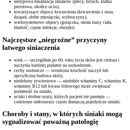
nietypowa lokalizacja siniaków (plecy, brzuch, klatka
piersiowa, okolice oczu),
towarzyszące objawy krwawienia (krwawienia z nosa,
dziąseł, obfite miesiączki, wybroczyny),
wielosystemowe objawy (gorączka, utrata masy ciała,
bladość, częste infekcje, obrzęki).
Najczęstsze „niegroźne” przyczyny
łatwego siniaczenia
wiek — szczególnie po 60. roku życia skóra jest cieńsza i
naczynia bardziej podatne na uszkodzenie,
cechy osobnicze — wrodzona kruchość naczyń lub
specyficzna budowa skóry,
niedobory żywieniowe — niedobór witaminy C, witaminy K,
witaminy B12 lub kwasu foliowego może zwiększać
podatność na siniaki,
uciski i drobne urazy, których pacjent nie pamięta —
codzienne mikrourazy często tłumaczą pojedyncze siniaki.
Choroby i stany, w których siniaki mogą
sygnalizować poważną patologię