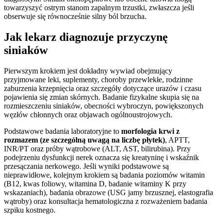
towarzyszyć ostrym stanom zapalnym trzustki, zwłaszcza jeśli
obserwuje się równocześnie silny ból brzucha.
Jak lekarz diagnozuje przyczynę
siniaków
Pierwszym krokiem jest dokładny wywiad obejmujący
przyjmowane leki, suplementy, choroby przewlekłe, rodzinne
zaburzenia krzepnięcia oraz szczegóły dotyczące urazów i czasu
pojawienia się zmian skórnych. Badanie fizykalne skupia się na
rozmieszczeniu siniaków, obecności wybroczyn, powiększonych
węzłów chłonnych oraz objawach ogólnoustrojowych.
Podstawowe badania laboratoryjne to
morfologia krwi z
rozmazem (ze szczególną uwagą na liczbę płytek)
, APTT,
INR/PT oraz próby wątrobowe (ALT, AST, bilirubina). Przy
podejrzeniu dysfunkcji nerek oznacza się kreatyninę i wskaźnik
przesączania nerkowego. Jeśli wyniki podstawowe są
nieprawidłowe, kolejnym krokiem są badania poziomów witamin
(B12, kwas foliowy, witamina D, badanie witaminy K przy
wskazaniach), badania obrazowe (USG jamy brzusznej, elastografia
wątroby) oraz konsultacja hematologiczna z rozważeniem badania
szpiku kostnego.