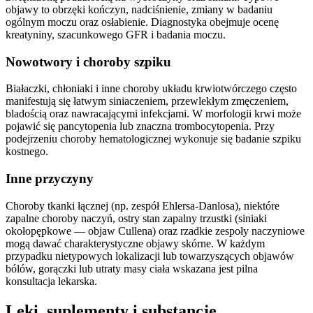
objawy to obrzęki kończyn, nadciśnienie, zmiany w badaniu
ogólnym moczu oraz osłabienie. Diagnostyka obejmuje ocenę
kreatyniny, szacunkowego GFR i badania moczu.
Nowotwory i choroby szpiku
Białaczki, chłoniaki i inne choroby układu krwiotwórczego często
manifestują się łatwym siniaczeniem, przewlekłym zmęczeniem,
bladością oraz nawracającymi infekcjami. W morfologii krwi może
pojawić się pancytopenia lub znaczna trombocytopenia. Przy
podejrzeniu choroby hematologicznej wykonuje się badanie szpiku
kostnego.
Inne przyczyny
Choroby tkanki łącznej (np. zespół Ehlersa‑Danlosa), niektóre
zapalne choroby naczyń, ostry stan zapalny trzustki (siniaki
okołopępkowe — objaw Cullena) oraz rzadkie zespoły naczyniowe
mogą dawać charakterystyczne objawy skórne. W każdym
przypadku nietypowych lokalizacji lub towarzyszących objawów
bólów, gorączki lub utraty masy ciała wskazana jest pilna
konsultacja lekarska.
Leki, suplementy i substancje