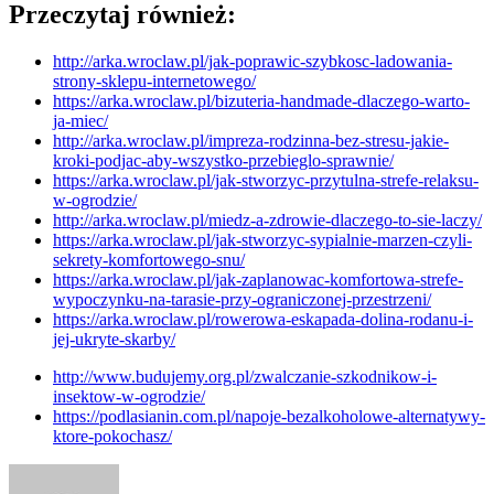
Przeczytaj również:
http://arka.wroclaw.pl/jak-poprawic-szybkosc-ladowania-
strony-sklepu-internetowego/
https://arka.wroclaw.pl/bizuteria-handmade-dlaczego-warto-
ja-miec/
http://arka.wroclaw.pl/impreza-rodzinna-bez-stresu-jakie-
kroki-podjac-aby-wszystko-przebieglo-sprawnie/
https://arka.wroclaw.pl/jak-stworzyc-przytulna-strefe-relaksu-
w-ogrodzie/
http://arka.wroclaw.pl/miedz-a-zdrowie-dlaczego-to-sie-laczy/
https://arka.wroclaw.pl/jak-stworzyc-sypialnie-marzen-czyli-
sekrety-komfortowego-snu/
https://arka.wroclaw.pl/jak-zaplanowac-komfortowa-strefe-
wypoczynku-na-tarasie-przy-ograniczonej-przestrzeni/
https://arka.wroclaw.pl/rowerowa-eskapada-dolina-rodanu-i-
jej-ukryte-skarby/
http://www.budujemy.org.pl/zwalczanie-szkodnikow-i-
insektow-w-ogrodzie/
https://podlasianin.com.pl/napoje-bezalkoholowe-alternatywy-
ktore-pokochasz/