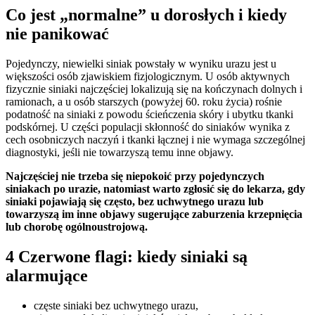
Co jest „normalne” u dorosłych i kiedy
nie panikować
Pojedynczy, niewielki siniak powstały w wyniku urazu jest u
większości osób zjawiskiem fizjologicznym. U osób aktywnych
fizycznie siniaki najczęściej lokalizują się na kończynach dolnych i
ramionach, a u osób starszych (powyżej 60. roku życia) rośnie
podatność na siniaki z powodu ścieńczenia skóry i ubytku tkanki
podskórnej. U części populacji skłonność do siniaków wynika z
cech osobniczych naczyń i tkanki łącznej i nie wymaga szczególnej
diagnostyki, jeśli nie towarzyszą temu inne objawy.
Najczęściej nie trzeba się niepokoić przy pojedynczych
siniakach po urazie, natomiast warto zgłosić się do lekarza, gdy
siniaki pojawiają się często, bez uchwytnego urazu lub
towarzyszą im inne objawy sugerujące zaburzenia krzepnięcia
lub chorobę ogólnoustrojową.
4 Czerwone flagi: kiedy siniaki są
alarmujące
częste siniaki bez uchwytnego urazu,