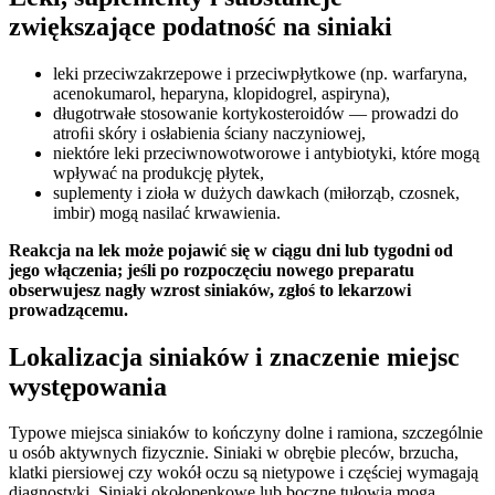
zwiększające podatność na siniaki
leki przeciwzakrzepowe i przeciwpłytkowe (np. warfaryna,
acenokumarol, heparyna, klopidogrel, aspiryna),
długotrwałe stosowanie kortykosteroidów — prowadzi do
atroﬁi skóry i osłabienia ściany naczyniowej,
niektóre leki przeciwnowotworowe i antybiotyki, które mogą
wpływać na produkcję płytek,
suplementy i zioła w dużych dawkach (miłorząb, czosnek,
imbir) mogą nasilać krwawienia.
Reakcja na lek może pojawić się w ciągu dni lub tygodni od
jego włączenia; jeśli po rozpoczęciu nowego preparatu
obserwujesz nagły wzrost siniaków, zgłoś to lekarzowi
prowadzącemu.
Lokalizacja siniaków i znaczenie miejsc
występowania
Typowe miejsca siniaków to kończyny dolne i ramiona, szczególnie
u osób aktywnych fizycznie. Siniaki w obrębie pleców, brzucha,
klatki piersiowej czy wokół oczu są nietypowe i częściej wymagają
diagnostyki. Siniaki okołopępkowe lub boczne tułowia mogą