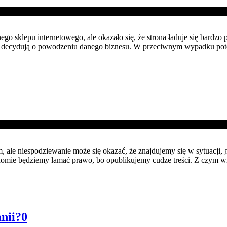
nego sklepu internetowego, ale okazało się, że strona ładuje się bardz
e decydują o powodzeniu danego biznesu. W przeciwnym wypadku poten
ale niespodziewanie może się okazać, że znajdujemy się w sytuacji,
adomie będziemy łamać prawo, bo opublikujemy cudze treści. Z czym 
nii?
0