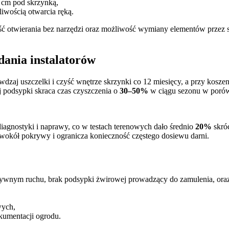
0 cm pod skrzynką,
iwością otwarcia ręką.
ć otwierania bez narzędzi oraz możliwość wymiany elementów przez s
dania instalatorów
rawdzaj uszczelki i czyść wnętrze skrzynki co 12 miesięcy, a przy kosz
ej podsypki skraca czas czyszczenia o
30–50%
w ciągu sezonu w porówn
diagnostyki i naprawy, co w testach terenowych dało średnio
20%
skróc
 wokół pokrywy i ogranicza konieczność częstego dosiewu darni.
nsywnym ruchu, brak podsypki żwirowej prowadzący do zamulenia, ora
wych,
okumentacji ogrodu.