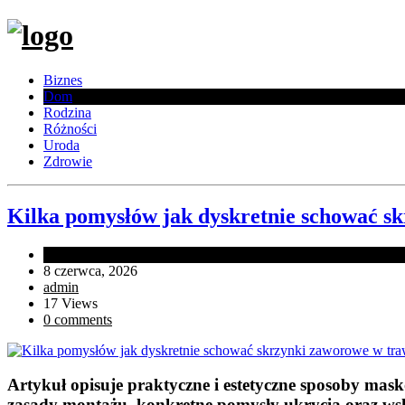
Biznes
Dom
Rodzina
Różności
Uroda
Zdrowie
Kilka pomysłów jak dyskretnie schować s
In
Dom
8 czerwca, 2026
admin
17 Views
0 comments
Artykuł opisuje praktyczne i estetyczne sposoby ma
zasady montażu, konkretne pomysły ukrycia oraz wsk