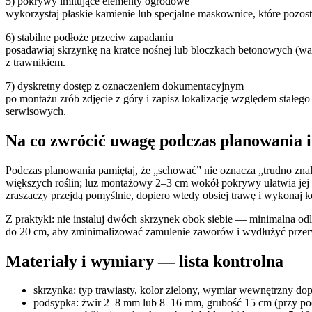
5) pokrywy imitujące elementy ogrodowe
wykorzystaj płaskie kamienie lub specjalne maskownice, które pozos
6) stabilne podłoże przeciw zapadaniu
posadawiaj skrzynkę na kratce nośnej lub bloczkach betonowych (wa
z trawnikiem.
7) dyskretny dostęp z oznaczeniem dokumentacyjnym
po montażu zrób zdjęcie z góry i zapisz lokalizację względem stałeg
serwisowych.
Na co zwrócić uwagę podczas planowania 
Podczas planowania pamiętaj, że „schować” nie oznacza „trudno zna
większych roślin; luz montażowy 2–3 cm wokół pokrywy ułatwia jej ot
zraszaczy przejdą pomyślnie, dopiero wtedy obsiej trawę i wykonaj
Z praktyki: nie instaluj dwóch skrzynek obok siebie — minimalna o
do 20 cm, aby zminimalizować zamulenie zaworów i wydłużyć przer
Materiały i wymiary — lista kontrolna
skrzynka: typ trawiasty, kolor zielony, wymiar wewnętrzny 
podsypka: żwir 2–8 mm lub 8–16 mm, grubość 15 cm (przy po