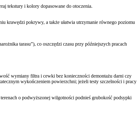
aj tekstury i kolory dopasowane do otoczenia.
ianiu krawędzi pokrywy, a także ułatwia utrzymanie równego poziomu
arożnika tarasu”), co oszczędzi czasu przy późniejszych pracach
wość wymiany filtra i cewki bez konieczności demontażu darni czy
tatecznym wykończeniem powierzchni; jeżeli testy szczelności i pracy
W terenach o podwyższonej wilgotności podnieś grubokość podsypki