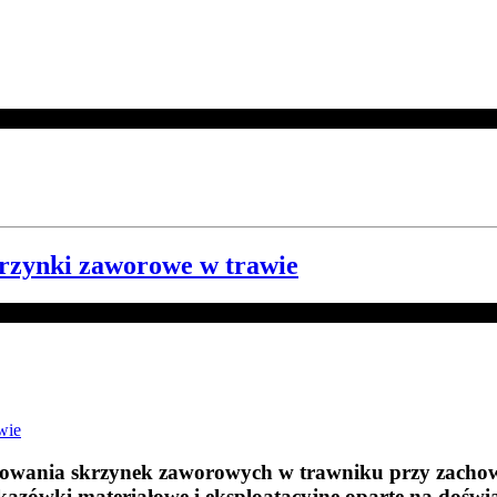
krzynki zaworowe w trawie
skowania skrzynek zaworowych w trawniku przy zachow
azówki materiałowe i eksploatacyjne oparte na doświ