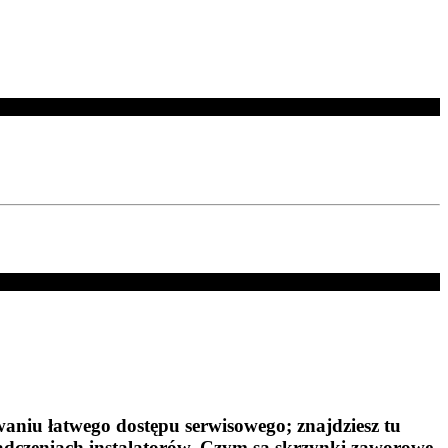
aniu łatwego dostępu serwisowego; znajdziesz tu
adczeniach instalatorów. Czym są skrzynki zaworowe