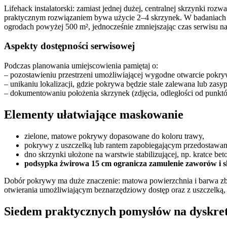
Lifehack instalatorski: zamiast jednej dużej, centralnej skrzynki r
praktycznym rozwiązaniem bywa użycie 2–4 skrzynek. W badaniach p
ogrodach powyżej 500 m², jednocześnie zmniejszając czas serwisu na
Aspekty dostępności serwisowej
Podczas planowania umiejscowienia pamiętaj o:
– pozostawieniu przestrzeni umożliwiającej wygodne otwarcie pokr
– unikaniu lokalizacji, gdzie pokrywa będzie stale zalewana lub zasy
– dokumentowaniu położenia skrzynek (zdjęcia, odległości od punkt
Elementy ułatwiające maskowanie
zielone, matowe pokrywy dopasowane do koloru trawy,
pokrywy z uszczelką lub rantem zapobiegającym przedostawaniu
dno skrzynki ułożone na warstwie stabilizującej, np. kratce be
podsypka żwirowa 15 cm ogranicza zamulenie zaworów i sk
Dobór pokrywy ma duże znaczenie: matowa powierzchnia i barwa zbli
otwierania umożliwiającym beznarzędziowy dostęp oraz z uszczelką, 
Siedem praktycznych pomysłów na dyskret