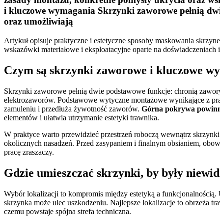
i kluczowe wymagania Skrzynki zaworowe pełnią dwi
oraz umożliwiają
Artykuł opisuje praktyczne i estetyczne sposoby maskowania skrzy
wskazówki materiałowe i eksploatacyjne oparte na doświadczeniach i
Czym są skrzynki zaworowe i kluczowe w
Skrzynki zaworowe pełnią dwie podstawowe funkcje: chronią zawor
elektrozaworów. Podstawowe wytyczne montażowe wynikające z prak
zamuleniu i przedłuża żywotność zaworów.
Górna pokrywa powinna
elementów i ułatwia utrzymanie estetyki trawnika.
W praktyce warto przewidzieć przestrzeń roboczą wewnątrz skrzynki
okolicznych nasadzeń. Przed zasypaniem i finalnym obsianiem, obow
pracę zraszaczy.
Gdzie umieszczać skrzynki, by były niewi
Wybór lokalizacji to kompromis między estetyką a funkcjonalnością
skrzynka może ulec uszkodzeniu. Najlepsze lokalizacje to obrzeża tr
czemu powstaje spójna strefa techniczna.