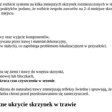
ozważ rozbicie systemu na kilka mniejszych skrzynek rozmieszczonych w
raktyków podano, że rozbicie zespołu zaworów na 2–4 mniejsze skrzyn
 miejscu.
ywy oraz wyjęcie komponentów,
pywana przez trawę i materiał dekoracyjny,
ów stałych), co zapobiega problemom lokalizacyjnym w przyszłości.
 się ziemi i trawy do wnętrza skrzynki,
tonowej lub bloczkach,
raca czas czyszczenia w sezonie
.
żona do naturalnej trawy zmniejszają refleksy świetlne i sprawiają
która chroni przed przedostawaniem się zanieczyszczeń.
ne ukrycie skrzynek w trawie