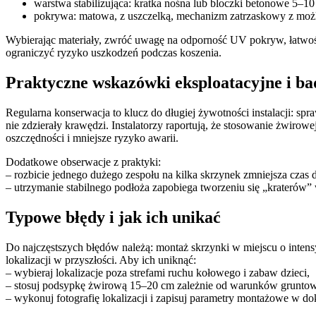
warstwa stabilizująca: kratka nośna lub bloczki betonowe 5–1
pokrywa: matowa, z uszczelką, mechanizm zatrzaskowy z możl
Wybierając materiały, zwróć uwagę na odporność UV pokryw, łatwoś
ograniczyć ryzyko uszkodzeń podczas koszenia.
Praktyczne wskazówki eksploatacyjne i ba
Regularna konserwacja to klucz do długiej żywotności instalacji: sp
nie zdzierały krawędzi. Instalatorzy raportują, że stosowanie żwirow
oszczędności i mniejsze ryzyko awarii.
Dodatkowe obserwacje z praktyki:
– rozbicie jednego dużego zespołu na kilka skrzynek zmniejsza czas 
– utrzymanie stabilnego podłoża zapobiega tworzeniu się „kraterów”
Typowe błędy i jak ich unikać
Do najczęstszych błędów należą: montaż skrzynki w miejscu o inte
lokalizacji w przyszłości. Aby ich uniknąć:
– wybieraj lokalizacje poza strefami ruchu kołowego i zabaw dzieci,
– stosuj podsypkę żwirową 15–20 cm zależnie od warunków grunto
– wykonuj fotografię lokalizacji i zapisuj parametry montażowe w d