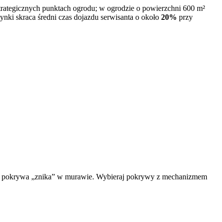
 strategicznych punktach ogrodu; w ogrodzie o powierzchni 600 m²
ki skraca średni czas dojazdu serwisanta o około
20%
przy
, że pokrywa „znika” w murawie. Wybieraj pokrywy z mechanizmem