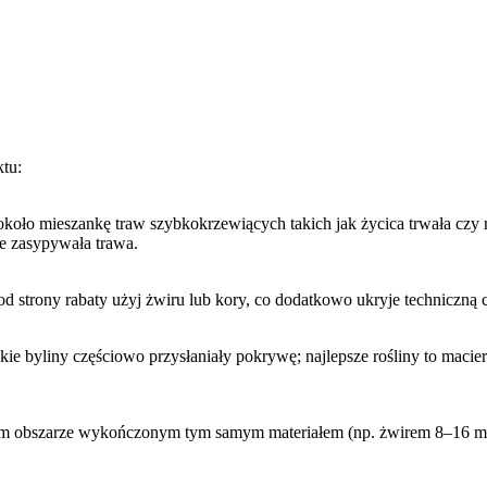
tu:
koło mieszankę traw szybkokrzewiących takich jak życica trwała czy m
ie zasypywała trawa.
od strony rabaty użyj żwiru lub kory, co dodatkowo ukryje techniczną c
skie byliny częściowo przysłaniały pokrywę; najlepsze rośliny to maci
ym obszarze wykończonym tym samym materiałem (np. żwirem 8–16 mm)