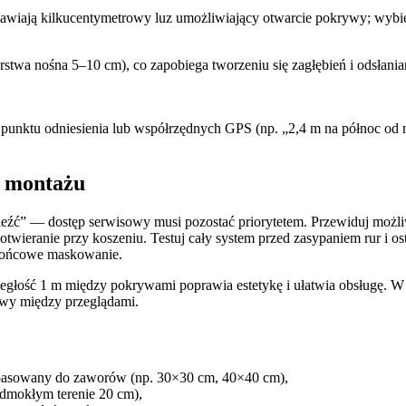
tawiają kilkucentymetrowy luz umożliwiający otwarcie pokrywy; wybier
rstwa nośna 5–10 cm), co zapobiega tworzeniu się zagłębień i odsłan
o punktu odniesienia lub współrzędnych GPS (np. „2,4 m na północ od n
i montażu
leźć” — dostęp serwisowy musi pozostać priorytetem. Przewiduj możli
wieranie przy koszeniu. Testuj cały system przed zasypaniem rur i os
 końcowe maskowanie.
dległość 1 m między pokrywami poprawia estetykę i ułatwia obsługę. 
wy między przeglądami.
dopasowany do zaworów (np. 30×30 cm, 40×40 cm),
dmokłym terenie 20 cm),