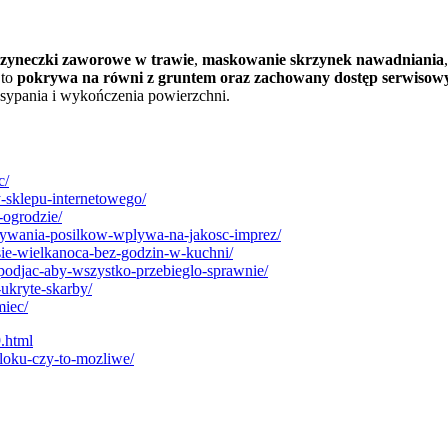
rzyneczki zaworowe w trawie
,
maskowanie skrzynek nawadniania
 to
pokrywa na równi z gruntem oraz zachowany dostęp serwisow
zasypania i wykończenia powierzchni.
c/
y-sklepu-internetowego/
-ogrodzie/
owywania-posilkow-wplywa-na-jakosc-imprez/
-sie-wielkanoca-bez-godzin-w-kuchni/
i-podjac-aby-wszystko-przebieglo-sprawnie/
-ukryte-skarby/
miec/
9.html
loku-czy-to-mozliwe/