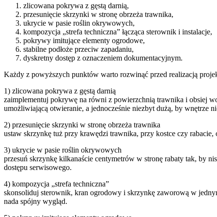
zlicowana pokrywa z gęstą darnią,
przesunięcie skrzynki w stronę obrzeża trawnika,
ukrycie w pasie roślin okrywowych,
kompozycja „strefa techniczna” łącząca sterownik i instalacje,
pokrywy imitujące elementy ogrodowe,
stabilne podłoże przeciw zapadaniu,
dyskretny dostęp z oznaczeniem dokumentacyjnym.
Każdy z powyższych punktów warto rozwinąć przed realizacją projek
1) zlicowana pokrywa z gęstą darnią
zaimplementuj pokrywę na równi z powierzchnią trawnika i obsiej wo
umożliwiającą otwieranie, a jednocześnie niezbyt dużą, by wnętrze n
2) przesunięcie skrzynki w stronę obrzeża trawnika
ustaw skrzynkę tuż przy krawędzi trawnika, przy kostce czy rabacie, 
3) ukrycie w pasie roślin okrywowych
przesuń skrzynkę kilkanaście centymetrów w stronę rabaty tak, by ni
dostępu serwisowego.
4) kompozycja „strefa techniczna”
skonsoliduj sterownik, kran ogrodowy i skrzynkę zaworową w jedn
nada spójny wygląd.