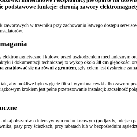
e podstawowe funkcje: chronią zawory elektromagnet
nek zaworowych w trawniku przy zachowaniu łatwego dostępu serwisowe
nstalatorów.
ymagania
y elektromagnetyczne i kulowe przed uszkodzeniem mechanicznym ora
tyki i dokumentacji technicznej to wykop około
30 cm
głębokości or
 znajdować się na równi z gruntem
, gdy celem jest dyskretne za
 tak, aby możliwe było wyjęcie filtra i wymiana cewki albo zaworu p
iązkowym krokiem jest pełne przetestowanie instalacji: szczelność p
doczne
. Unikaj obszarów o intensywnym ruchu kołowym (podjazdy, miejsca pa
awnika, pasy przy ścieżkach, przy rabatach lub w bezpośrednim sąsiedz