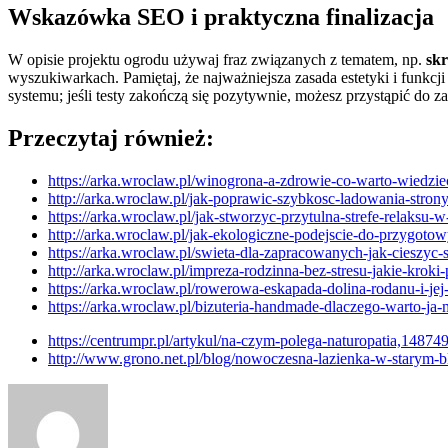
Wskazówka SEO i praktyczna finalizacja
W opisie projektu ogrodu używaj fraz związanych z tematem, np.
sk
wyszukiwarkach. Pamiętaj, że najważniejsza zasada estetyki i funkcji
systemu; jeśli testy zakończą się pozytywnie, możesz przystąpić do 
Przeczytaj również:
https://arka.wroclaw.pl/winogrona-a-zdrowie-co-warto-wiedzie
http://arka.wroclaw.pl/jak-poprawic-szybkosc-ladowania-stron
https://arka.wroclaw.pl/jak-stworzyc-przytulna-strefe-relaksu-w
http://arka.wroclaw.pl/jak-ekologiczne-podejscie-do-przygot
https://arka.wroclaw.pl/swieta-dla-zapracowanych-jak-cieszyc
http://arka.wroclaw.pl/impreza-rodzinna-bez-stresu-jakie-krok
https://arka.wroclaw.pl/rowerowa-eskapada-dolina-rodanu-i-jej
https://arka.wroclaw.pl/bizuteria-handmade-dlaczego-warto-ja-
https://centrumpr.pl/artykul/na-czym-polega-naturopatia,14874
http://www.grono.net.pl/blog/nowoczesna-lazienka-w-starym-b