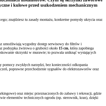
yczne i kulowe przed uszkodzeniem mechanicznym
go; znajdziesz tu zasady montażu, konkretne pomysły ukrycia oraz
z umożliwiają wygodny dostęp serwisowy do filtrów i
az podsypka żwirowa o grubości około
15 cm
, która zapobiega
maskowanie skrzynki w murawie; to pozwala uniknąć wystających
rzy pomocy zwykłych narzędzi, bez konieczności odkopania
ołączeń, poprawne przechodzenie sygnałów do elektrozaworów oraz
rkingowe) oraz miejsc przeznaczonych do zabawy i rekreacji, gdzie
twie elementów technicznych ogrodu (np. sterownik, kran), dzięki