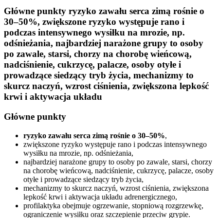
Główne punkty ryzyko zawału serca zimą rośnie o
30–50%, zwiększone ryzyko występuje rano i
podczas intensywnego wysiłku na mrozie, np.
odśnieżania, najbardziej narażone grupy to osoby
po zawale, starsi, chorzy na chorobę wieńcową,
nadciśnienie, cukrzycę, palacze, osoby otyłe i
prowadzące siedzący tryb życia, mechanizmy to
skurcz naczyń, wzrost ciśnienia, zwiększona lepkość
krwi i aktywacja układu
Główne punkty
ryzyko zawału serca zimą rośnie o 30–50%
,
zwiększone ryzyko występuje rano i podczas intensywnego
wysiłku na mrozie, np. odśnieżania,
najbardziej narażone grupy to osoby po zawale, starsi, chorzy
na chorobę wieńcową, nadciśnienie, cukrzycę, palacze, osoby
otyłe i prowadzące siedzący tryb życia,
mechanizmy to skurcz naczyń, wzrost ciśnienia, zwiększona
lepkość krwi i aktywacja układu adrenergicznego,
profilaktyka obejmuje ogrzewanie, stopniową rozgrzewkę,
ograniczenie wysiłku oraz szczepienie przeciw grypie.