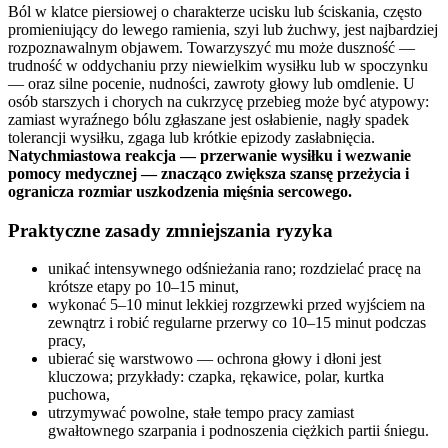
Ból w klatce piersiowej o charakterze ucisku lub ściskania, często
promieniujący do lewego ramienia, szyi lub żuchwy, jest najbardziej
rozpoznawalnym objawem. Towarzyszyć mu może duszność —
trudność w oddychaniu przy niewielkim wysiłku lub w spoczynku
— oraz silne pocenie, nudności, zawroty głowy lub omdlenie. U
osób starszych i chorych na cukrzycę przebieg może być atypowy:
zamiast wyraźnego bólu zgłaszane jest osłabienie, nagły spadek
tolerancji wysiłku, zgaga lub krótkie epizody zasłabnięcia.
Natychmiastowa reakcja — przerwanie wysiłku i wezwanie
pomocy medycznej — znacząco zwiększa szansę przeżycia i
ogranicza rozmiar uszkodzenia mięśnia sercowego.
Praktyczne zasady zmniejszania ryzyka
unikać intensywnego odśnieżania rano; rozdzielać pracę na
krótsze etapy po 10–15 minut,
wykonać 5–10 minut lekkiej rozgrzewki przed wyjściem na
zewnątrz i robić regularne przerwy co 10–15 minut podczas
pracy,
ubierać się warstwowo — ochrona głowy i dłoni jest
kluczowa; przykłady: czapka, rękawice, polar, kurtka
puchowa,
utrzymywać powolne, stałe tempo pracy zamiast
gwałtownego szarpania i podnoszenia ciężkich partii śniegu.