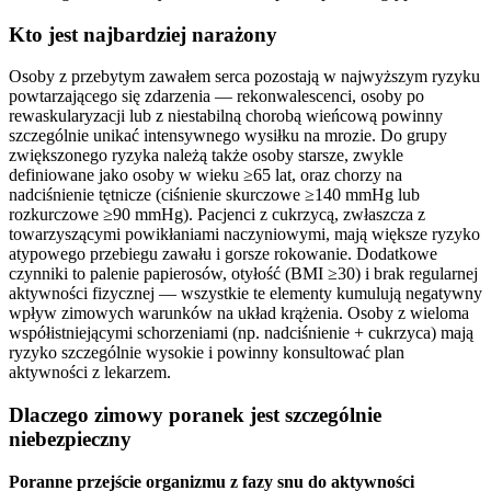
Kto jest najbardziej narażony
Osoby z przebytym zawałem serca pozostają w najwyższym ryzyku
powtarzającego się zdarzenia — rekonwalescenci, osoby po
rewaskularyzacji lub z niestabilną chorobą wieńcową powinny
szczególnie unikać intensywnego wysiłku na mrozie. Do grupy
zwiększonego ryzyka należą także osoby starsze, zwykle
definiowane jako osoby w wieku ≥65 lat, oraz chorzy na
nadciśnienie tętnicze (ciśnienie skurczowe ≥140 mmHg lub
rozkurczowe ≥90 mmHg). Pacjenci z cukrzycą, zwłaszcza z
towarzyszącymi powikłaniami naczyniowymi, mają większe ryzyko
atypowego przebiegu zawału i gorsze rokowanie. Dodatkowe
czynniki to palenie papierosów, otyłość (BMI ≥30) i brak regularnej
aktywności fizycznej — wszystkie te elementy kumulują negatywny
wpływ zimowych warunków na układ krążenia. Osoby z wieloma
współistniejącymi schorzeniami (np. nadciśnienie + cukrzyca) mają
ryzyko szczególnie wysokie i powinny konsultować plan
aktywności z lekarzem.
Dlaczego zimowy poranek jest szczególnie
niebezpieczny
Poranne przejście organizmu z fazy snu do aktywności