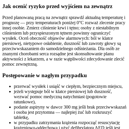
Jak ocenić ryzyko przed wyjściem na zewnątrz
Przed planowaną pracą na zewnątrz sprawdź aktualną temperaturę i
prognozę — przy temperaturach poniżej 0°C rozważ zlecenie pracy
innej osobie. Zmierz ciśnienie krwi i tętno; osoby z niestabilnym
ciśnieniem lub przyspieszonym tętnem powinny ograniczyć
wysiłek. Oceń obecność objawów alarmowych: ból w klatce
piersiowej, nietypowe osłabienie, duszność lub zawroty głowy są
przeciwwskazaniem do samodzielnego odśnieżania. Dla osób ze
znanymi chorobami serca rozsądne jest skonsultowanie planu
aktywności z lekarzem, a w razie wątpliwości zdecydowanie zlecić
pomoc zewnętrzną.
Postępowanie w nagłym przypadku
przerwać wysiłek i usiąść w ciepłym, bezpiecznym miejscu,
jeżeli występuje ból w klatce piersiowej lub duszność,
wezwać pomoc medyczną natychmiast (pogotowie
ratunkowe),
podanie aspiryny w dawce 300 mg jeśli brak przeciwwskazań
i osoba jest przytomna — najlepiej żuć lub rozkruszyć
tabletkę,
w przypadku zatrzymania krążenia rozpocząć resuscytację
krążeniowo-oddechową i użyć defibrylatora AED jeśli jest