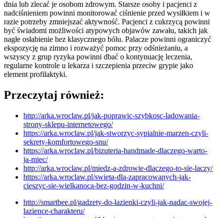
dnia lub zlecać je osobom zdrowym. Starsze osoby i pacjenci z
nadciśnieniem powinni monitorować ciśnienie przed wysiłkiem i w
razie potrzeby zmniejszać aktywność. Pacjenci z cukrzycą powinni
być świadomi możliwości atypowych objawów zawału, takich jak
nagłe osłabienie bez klasycznego bólu. Palacze powinni ograniczyć
ekspozycję na zimno i rozważyć pomoc przy odśnieżaniu, a
wszyscy z grup ryzyka powinni dbać o kontynuację leczenia,
regularne kontrole u lekarza i szczepienia przeciw grypie jako
element profilaktyki.
Przeczytaj również:
http://arka.wroclaw.pl/jak-poprawic-szybkosc-ladowania-
strony-sklepu-internetowego/
https://arka.wroclaw.pl/jak-stworzyc-sypialnie-marzen-czyli-
sekrety-komfortowego-snu/
https://arka.wroclaw.pl/bizuteria-handmade-dlaczego-warto-
ja-miec/
http://arka.wroclaw.pl/miedz-a-zdrowie-dlaczego-to-sie-laczy/
https://arka.wroclaw.pl/swieta-dla-zapracowanych-jak-
cieszyc-sie-wielkanoca-bez-godzin-w-kuchni/
http://smartbee.pl/gadzety-do-lazienki-czyli-jak-nadac-swojej-
lazience-charakteru/