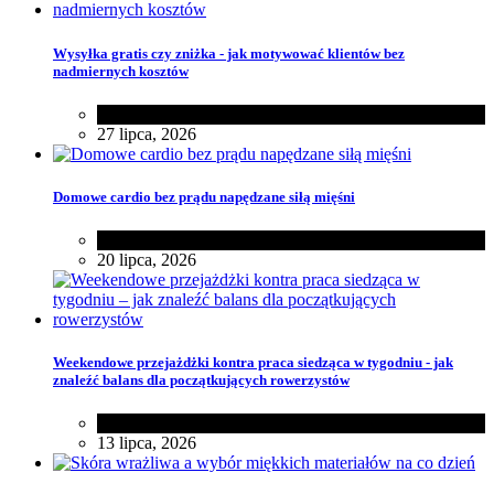
Wysyłka gratis czy zniżka - jak motywować klientów bez
nadmiernych kosztów
Różności
27 lipca, 2026
Domowe cardio bez prądu napędzane siłą mięśni
Zdrowie
20 lipca, 2026
Weekendowe przejażdżki kontra praca siedząca w tygodniu - jak
znaleźć balans dla początkujących rowerzystów
Różności
13 lipca, 2026