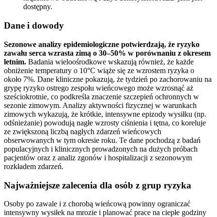
dostępny.
Dane i dowody
Sezonowe analizy epidemiologiczne potwierdzają, że ryzyko
zawału serca wzrasta zimą o 30–50% w porównaniu z okresem
letnim.
Badania wieloośrodkowe wskazują również, że każde
obniżenie temperatury o 10°C wiąże się ze wzrostem ryzyka o
około 7%. Dane kliniczne pokazują, że tydzień po zachorowaniu na
grypę ryzyko ostrego zespołu wieńcowego może wzrosnąć aż
sześciokrotnie, co podkreśla znaczenie szczepień ochronnych w
sezonie zimowym. Analizy aktywności fizycznej w warunkach
zimowych wykazują, że krótkie, intensywne epizody wysiłku (np.
odśnieżanie) powodują nagłe wzrosty ciśnienia i tętna, co koreluje
ze zwiększoną liczbą nagłych zdarzeń wieńcowych
obserwowanych w tym okresie roku. Te dane pochodzą z badań
populacyjnych i klinicznych prowadzonych na dużych próbach
pacjentów oraz z analiz zgonów i hospitalizacji z sezonowym
rozkładem zdarzeń.
Najważniejsze zalecenia dla osób z grup ryzyka
Osoby po zawale i z chorobą wieńcową powinny ograniczać
intensywny wysiłek na mrozie i planować prace na ciepłe godziny