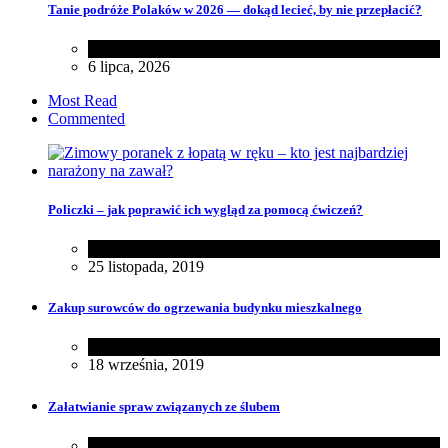
Tanie podróże Polaków w 2026 — dokąd lecieć, by nie przepłacić?
Różności
6 lipca, 2026
Most Read
Commented
Policzki – jak poprawić ich wygląd za pomocą ćwiczeń?
Uroda
25 listopada, 2019
Zakup surowców do ogrzewania budynku mieszkalnego
Dom
18 września, 2019
Załatwianie spraw związanych ze ślubem
Rodzina