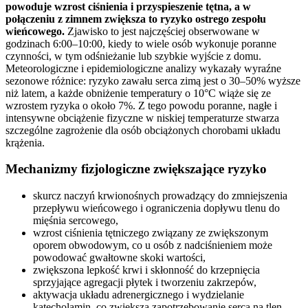
powoduje wzrost ciśnienia i przyspieszenie tętna, a w
połączeniu z zimnem zwiększa to ryzyko ostrego zespołu
wieńcowego.
Zjawisko to jest najczęściej obserwowane w
godzinach 6:00–10:00, kiedy to wiele osób wykonuje poranne
czynności, w tym odśnieżanie lub szybkie wyjście z domu.
Meteorologiczne i epidemiologiczne analizy wykazały wyraźne
sezonowe różnice: ryzyko zawału serca zimą jest o 30–50% wyższe
niż latem, a każde obniżenie temperatury o 10°C wiąże się ze
wzrostem ryzyka o około 7%. Z tego powodu poranne, nagłe i
intensywne obciążenie fizyczne w niskiej temperaturze stwarza
szczególne zagrożenie dla osób obciążonych chorobami układu
krążenia.
Mechanizmy fizjologiczne zwiększające ryzyko
skurcz naczyń krwionośnych prowadzący do zmniejszenia
przepływu wieńcowego i ograniczenia dopływu tlenu do
mięśnia sercowego,
wzrost ciśnienia tętniczego związany ze zwiększonym
oporem obwodowym, co u osób z nadciśnieniem może
powodować gwałtowne skoki wartości,
zwiększona lepkość krwi i skłonność do krzepnięcia
sprzyjające agregacji płytek i tworzeniu zakrzepów,
aktywacja układu adrenergicznego i wydzielanie
katecholamin, co zwiększa zapotrzebowanie serca na tlen