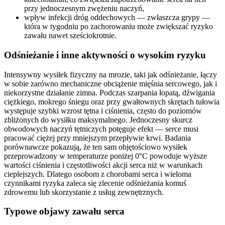
przy jednoczesnym zwężeniu naczyń,
wpływ infekcji dróg oddechowych — zwłaszcza grypy —
która w tygodniu po zachorowaniu może zwiększać ryzyko
zawału nawet sześciokrotnie.
Odśnieżanie i inne aktywności o wysokim ryzyku
Intensywny wysiłek fizyczny na mrozie, taki jak odśnieżanie, łączy
w sobie zarówno mechaniczne obciążenie mięśnia sercowego, jak i
niekorzystne działanie zimna. Podczas szarpania łopatą, dźwigania
ciężkiego, mokrego śniegu oraz przy gwałtownych skrętach tułowia
występuje szybki wzrost tętna i ciśnienia, często do poziomów
zbliżonych do wysiłku maksymalnego. Jednoczesny skurcz
obwodowych naczyń tętniczych potęguje efekt — serce musi
pracować ciężej przy mniejszym przepływie krwi. Badania
porównawcze pokazują, że ten sam objętościowo wysiłek
przeprowadzony w temperaturze poniżej 0°C powoduje wyższe
wartości ciśnienia i częstotliwości akcji serca niż w warunkach
cieplejszych. Dlatego osobom z chorobami serca i wieloma
czynnikami ryzyka zaleca się zlecenie odśnieżania komuś
zdrowemu lub skorzystanie z usług zewnętrznych.
Typowe objawy zawału serca