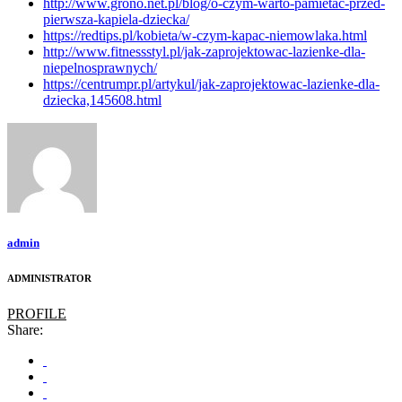
http://www.grono.net.pl/blog/o-czym-warto-pamietac-przed-
pierwsza-kapiela-dziecka/
https://redtips.pl/kobieta/w-czym-kapac-niemowlaka.html
http://www.fitnessstyl.pl/jak-zaprojektowac-lazienke-dla-
niepelnosprawnych/
https://centrumpr.pl/artykul/jak-zaprojektowac-lazienke-dla-
dziecka,145608.html
admin
ADMINISTRATOR
PROFILE
Share: