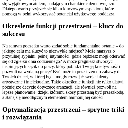
się wyjątkowym atutem, nadającym charakter całemu wnętrzu.
Dlatego warto przyjrzeć się kilku kluczowym aspektom, które
pomogą w pełni wykorzystać potencjał użytkowego poddasza.
Określenie funkcji przestrzeni – klucz do
sukcesu
Na samym początku warto zadać sobie fundamentalne pytanie – do
jakiego celu ma służyć to niezwykłe miejsce? Może marzysz o
przytulnej sypialni, pełnej intymności, gdzie będziesz mógł oderwać
się od zgiełku dnia codziennego? A może pragniesz stworzyć
inspirujących kącik do pracy, który pobudzi Twoją kreatywność i
pozwoli na wydajną pracę? Być może to przestrzeń do zabawy dla
Twoich dzieci, w której będą mogły rozwijać swoje talenty
artystyczne i intelektualne. Takie określenie funkcji nie tylko ułatwi
późniejsze decyzje dotyczące aranżacji, ale również pozwoli na
lepsze planowanie, dzięki któremu skosy przestaną być przeszkodą,
a staną się nieodłącznym elementem harmonijnej całości.
Optymalizacja przestrzeni – sprytne triki
i rozwiązania