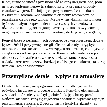
Kiedy funkcjonalność i przestronność zostaną uwzględnione, pora
na wprowadzenie niepowtarzalnego stylu, który nada osobisty
charakter wnętrzu. Nie bój się eksperymentować z dodatkami,
teksturami i kolorami – to właśnie te elementy wprowadzą do
przestrzeni ciepło i przytulność. Meble w rustykalnym stylu mogą
być doskonałym uzupełnieniem nowoczesnych akcentów, a
różnorodne tkaniny, od miękkiej bawełny po luksusowy jedwab,
mogą wprowadzać harmonię lub kontrast, dodając wnętrzu głębię.
Pomyśl także o roślinach – ich obecność ożywia przestrzeń, dodaje
jej świeżości i pozytywnej energii. Zielone akcenty mogą być
umieszczone na skosach lub w wiszących doniczkach, co optycznie
zwiększy wysokość pomieszczenia. Ponadto, elementy takie jak
obrazy czy fotografie oprawione w ciekawe ramy, z pewnością
nadadzą przestrzeni jeszcze bardziej osobistego charakteru, stając się
tłem dla Twoich wspomnień.
Przemyślane detale – wpływ na atmosferę
Detale, jak zawsze, mają ogromne znaczenie, dlatego warto
poświęcić im uwagę w procesie aranżacji. Pomyśl o eleganckich
zasłonach, które nie tylko będą pełnić funkcję ochrony przed
słońcem, ale także staną się stylowym dodatkiem, wprowadzającym
przytulniejszą atmosferę. Zdecyduj się na tekstylne akcenty, jak