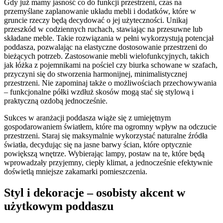
Gdy już mamy jasność co do funkcji przestrzeni, czas na
przemyślane zaplanowanie układu mebli i dodatków, które w
gruncie rzeczy będą decydować o jej użyteczności. Unikaj
przeszkód w codziennych ruchach, stawiając na przesuwne lub
składane meble. Takie rozwiązania w pełni wykorzystują potencjał
poddasza, pozwalając na elastyczne dostosowanie przestrzeni do
bieżących potrzeb. Zastosowanie mebli wielofunkcyjnych, takich
jak łóżka z pojemnikami na pościel czy biurka schowane w szafach,
przyczyni się do stworzenia harmonijnej, minimalistycznej
przestrzeni. Nie zapominaj także o możliwościach przechowywania
– funkcjonalne półki wzdłuż skosów mogą stać się stylową i
praktyczną ozdobą jednocześnie.
Sukces w aranżacji poddasza wiąże się z umiejętnym
gospodarowaniem światłem, które ma ogromny wpływ na odczucie
przestrzeni. Staraj się maksymalnie wykorzystać naturalne źródła
światła, decydując się na jasne barwy ścian, które optycznie
powiększą wnętrze. Wybierając lampy, postaw na te, które będą
wprowadzały przyjemny, ciepły klimat, a jednocześnie efektywnie
doświetlą mniejsze zakamarki pomieszczenia.
Styl i dekoracje – osobisty akcent w
użytkowym poddaszu