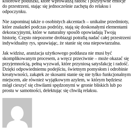
kolorowe poduszki, które wprowadzą radość i pozytywne emocje
do przestrzeni, stając się jednocześnie zachętą do relaksu i
odpoczynku.
Nie zapominaj także o osobistych akcentach – unikalne przedmioty,
które znalazłeś podczas podróży, stają się doskonałymi elementami
dekoracyjnymi, które w naturalny sposób opowiadają Twoją
historię. Często niepozorne drobiazgi potrafią nadać całej przestrzeni
indywidualny rys, sprawiając, że stanie się ona niepowtarzalna.
Jak widzisz, aranżacja użytkowego poddasza nie musi być
skomplikowanym procesem, a wręcz przeciwnie – może okazać się
przyjemnością, pełną wyzwań, które przyniosą satysfakcję i radość.
Dzięki odpowiedniemu podejściu, świetnym pomysłom i odrobinie
kreatywności, zakątek ze skosami stanie się nie tylko funkcjonalnym
miejscem, ale również wyjątkowym azylem, w którym będziesz
mógł cieszyć się chwilami spędzonymi w gronie bliskich lub po
prostu w samotności, delektując się chwilą relaksu.